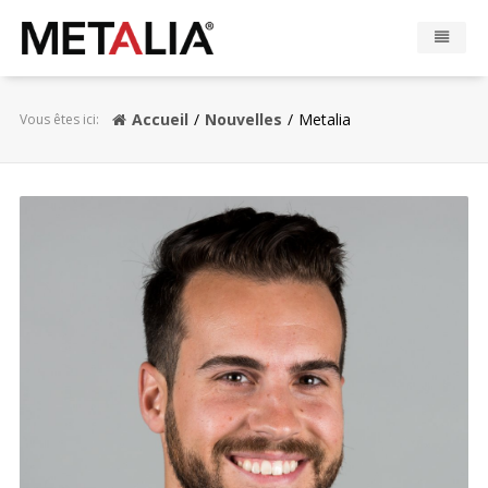
Produits
Accueil
Nouvelles
Metalia
Vous êtes ici:
Industries
Réalisations
Zone Metalia
Contact
CONFIGURATEUR
EN