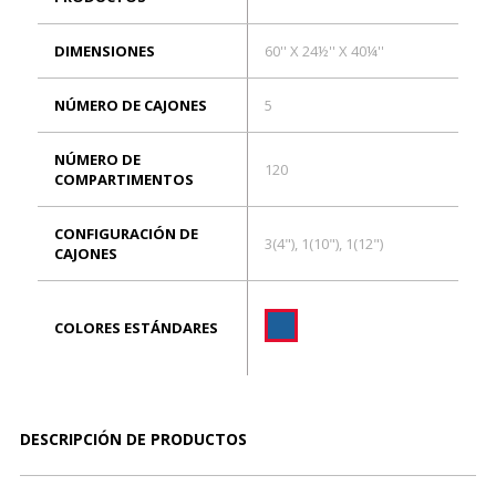
DIMENSIONES
60'' X 24½'' X 40¼''
NÚMERO DE CAJONES
5
NÚMERO DE
120
COMPARTIMENTOS
CONFIGURACIÓN DE
3(4"), 1(10"), 1(12")
CAJONES
COLORES ESTÁNDARES
DESCRIPCIÓN DE PRODUCTOS