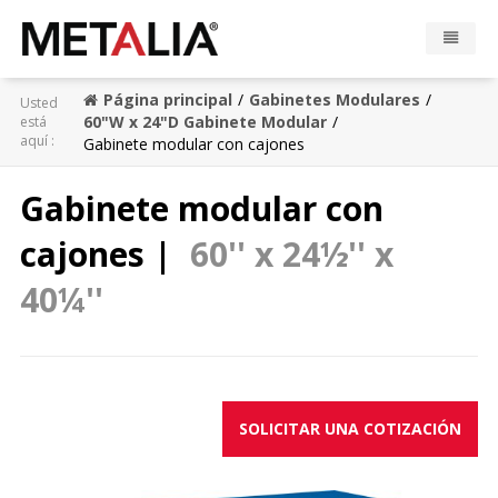
Página principal
Gabinetes Modulares
Usted
Productos
60"W x 24"D Gabinete Modular
está
aquí :
Gabinete modular con cajones
Industrias
Gabinete modular con
Galeria
cajones |
60'' x 24½'' x
Zona Metalia
40¼''
Contacto
CONFIGURADOR
SOLICITAR UNA COTIZACIÓN
FR