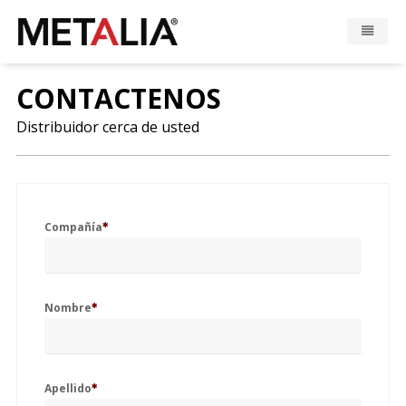
Productos
CONTACTENOS
Distribuidor cerca de usted
Industrias
Galeria
Zona Metalia
Compañía
Contacto
Nombre
CONFIGURADOR
Apellido
FR