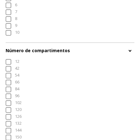
6
7
8
9
10
Número de compartimentos
12
42
54
66
84
96
102
120
126
132
144
150