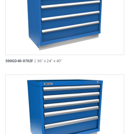
500GD40-0702F
| 36'' x 24'' x 40''