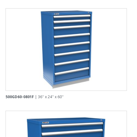
500GD60-0801F
| 36'' x 24'' x 60''