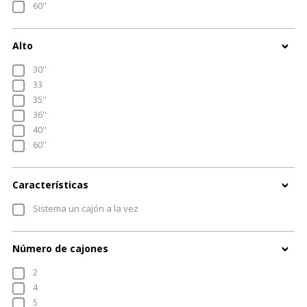
60''
EN
Alto
Conexión
30''
33
35''
36''
40''
60''
Características
Sistema un cajón a la vez
Número de cajones
2
4
5