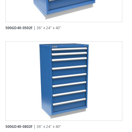
500GD40-0502F
| 36'' x 24'' x 40''
500GD40-0802F
| 36'' x 24'' x 40''