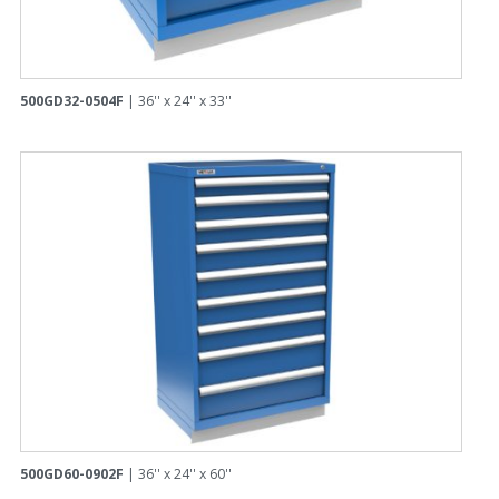
500GD32-0504F
| 36'' x 24'' x 33''
500GD60-0902F
| 36'' x 24'' x 60''