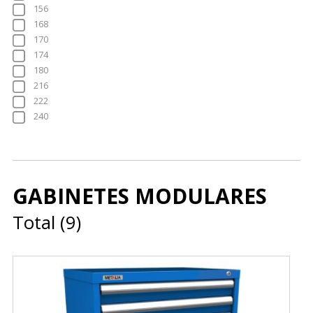
156
168
170
174
180
216
222
240
GABINETES MODULARES
Total
(
9
)