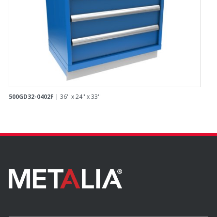
500GD32-0402F
| 36'' x 24'' x 33''