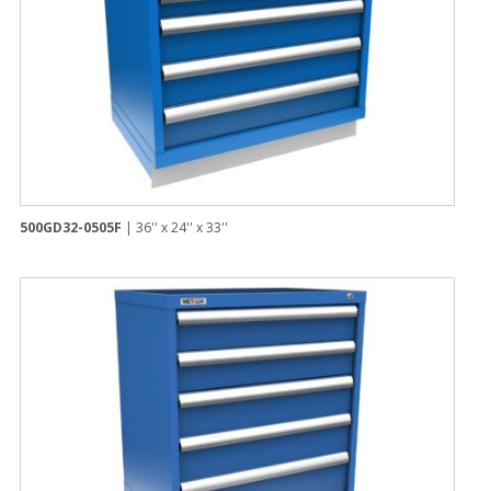
500GD32-0505F
| 36'' x 24'' x 33''