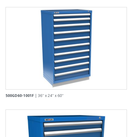
500GD60-1001F
| 36'' x 24'' x 60''