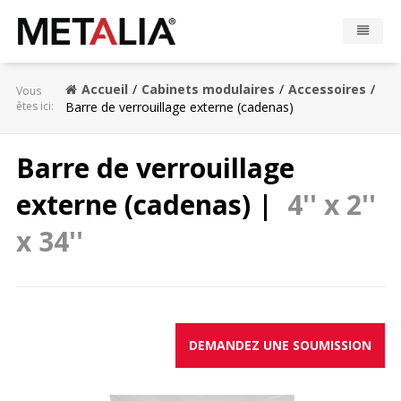
Produits
Accueil
Cabinets modulaires
Accessoires
Vous
êtes ici:
Barre de verrouillage externe (cadenas)
Industries
Barre de verrouillage
Réalisations
externe (cadenas) |
4'' x 2''
Zone Metalia
x 34''
Contact
CONFIGURATEUR
DEMANDEZ UNE SOUMISSION
EN