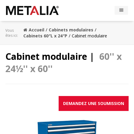
Produits
Accueil
Cabinets modulaires
Vous
êtes ici:
Cabinets 60″L x 24″P
Cabinet modulaire
Industries
Cabinet modulaire |
60'' x
Réalisations
24½'' x 60''
Zone Metalia
Contact
DEMANDEZ UNE SOUMISSION
CONFIGURATEUR
EN