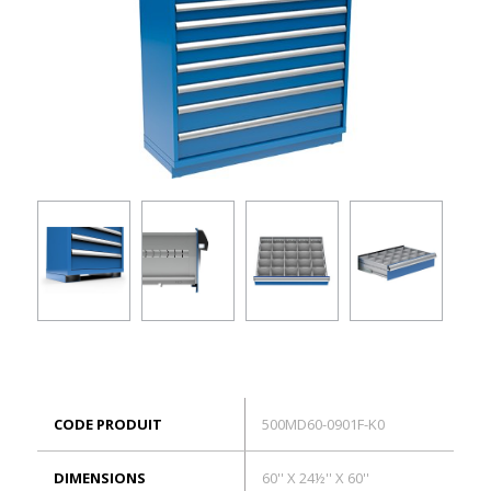
ES
Connexion
CODE PRODUIT
500MD60-0901F-K0
DIMENSIONS
60'' X 24½'' X 60''