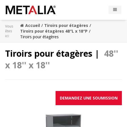
Accueil
Tiroirs pour étagères
Vous
Produits
Tiroirs pour étagères 48″L x 18″P
êtes
ici:
Tiroirs pour étagères
Industries
Tiroirs pour étagères |
48''
Réalisations
x 18'' x 18''
Zone Metalia
Contact
DEMANDEZ UNE SOUMISSION
CONFIGURATEUR
EN