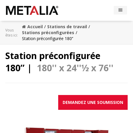
Accueil
Stations de travail
Produits
Vous
Stations préconfigurées
êtes ici:
Station préconfigurée 180’’
Industries
Station préconfigurée
Réalisations
180’’ |
180'' x 24''½ x 76''
Zone Metalia
Contact
DEMANDEZ UNE SOUMISSION
CONFIGURATEUR
EN