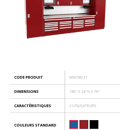
ES
Connexion
CODE PRODUIT
MW180-21
DIMENSIONS
180'' X 24''½ X 76''
CARACTÉRISTIQUES
2 UTILISATEURS
COULEURS STANDARD