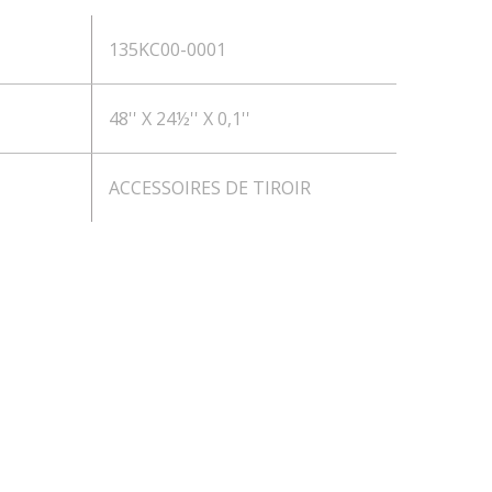
135KC00-0001
48'' X 24½'' X 0,1''
ACCESSOIRES DE TIROIR