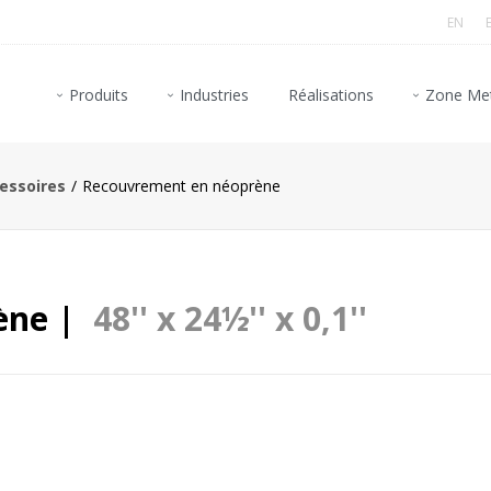
EN
Produits
Industries
Réalisations
Zone Met
essoires
Recouvrement en néoprène
ène |
48'' x 24½'' x 0,1''