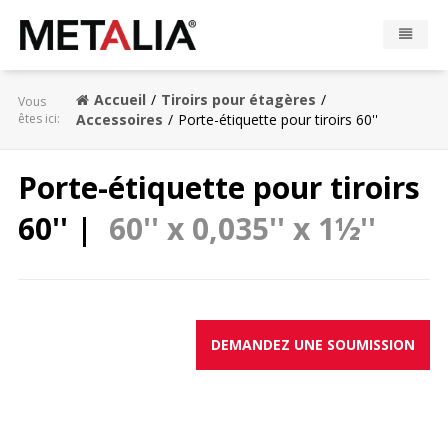
Produits
Accueil
Tiroirs pour étagères
Vous
êtes ici:
Accessoires
Porte-étiquette pour tiroirs 60''
Industries
Porte-étiquette pour tiroirs
Réalisations
60'' |
60'' x 0,035'' x 1½''
Zone Metalia
Contact
DEMANDEZ UNE SOUMISSION
CONFIGURATEUR
EN