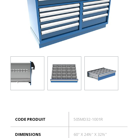
ES
Connexion
CODE PRODUIT
505MD32-1001R
DIMENSIONS
60'' X 24½'' X 32½''