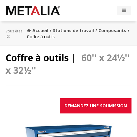
Produits
Accueil
Stations de travail
Composants
Vous êtes
ici:
Coffre à outils
Industries
Coffre à outils |
60'' x 24½''
Réalisations
x 32½''
Zone Metalia
Contact
DEMANDEZ UNE SOUMISSION
CONFIGURATEUR
EN