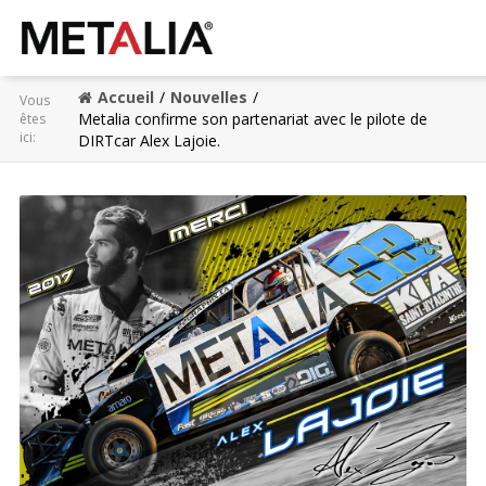
Accueil
Nouvelles
Vous
Produits
Metalia confirme son partenariat avec le pilote de
êtes
ici:
DIRTcar Alex Lajoie.
Industries
Réalisations
Zone Metalia
Contact
CONFIGURATEUR
EN