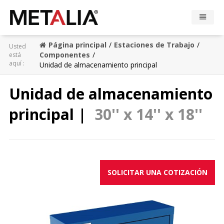
Página principal
Estaciones de Trabajo
Usted
Productos
Componentes
está
aquí :
Unidad de almacenamiento principal
Industrias
Unidad de almacenamiento
Galeria
principal |
30'' x 14'' x 18''
Zona Metalia
Contacto
SOLICITAR UNA COTIZACIÓN
CONFIGURADOR
FR