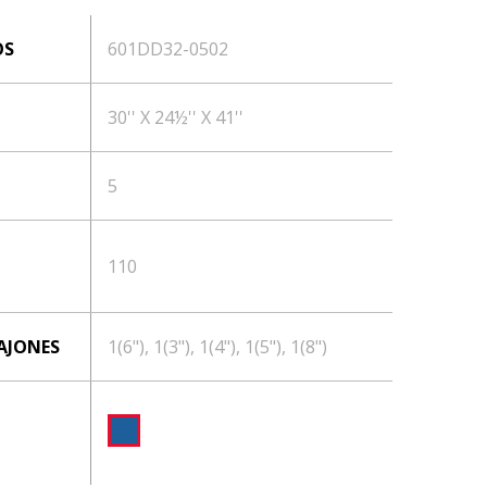
OS
601DD32-0502
30'' X 24½'' X 41''
5
110
AJONES
1(6"), 1(3"), 1(4"), 1(5"), 1(8")