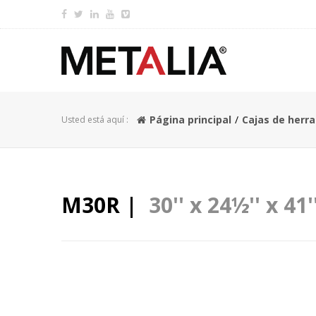
Página principal
Cajas de herr
Usted está aquí :
M30R |
30'' x 24½'' x 41'