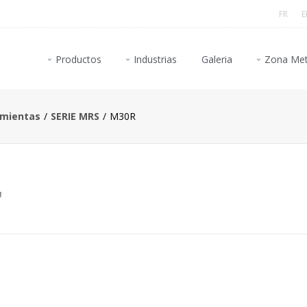
FR
E
Productos
Industrias
Galeria
Zona Met
amientas
SERIE MRS
M30R
'