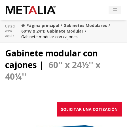
Página principal
Gabinetes Modulares
Usted
Productos
60"W x 24"D Gabinete Modular
está
aquí :
Gabinete modular con cajones
Industrias
Gabinete modular con
Galeria
cajones |
60'' x 24½'' x
Zona Metalia
40¼''
Contacto
CONFIGURADOR
SOLICITAR UNA COTIZACIÓN
FR