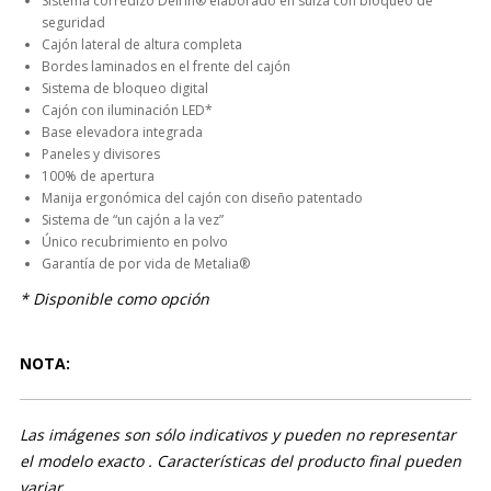
Sistema corredizo Delrin® elaborado en suiza con bloqueo de
seguridad
Cajón lateral de altura completa
Bordes laminados en el frente del cajón
Sistema de bloqueo digital
Cajón con iluminación LED*
Base elevadora integrada
Paneles y divisores
100% de apertura
Manija ergonómica del cajón con diseño patentado
Sistema de “un cajón a la vez”
Único recubrimiento en polvo
Garantía de por vida de Metalia®
* Disponible como opción
NOTA:
Las imágenes son sólo indicativos y pueden no representar
el modelo exacto . Características del producto final pueden
variar.