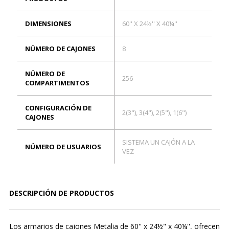
DIMENSIONES
60'' X 24½'' X 40¼''
NÚMERO DE CAJONES
8
NÚMERO DE
256
COMPARTIMENTOS
CONFIGURACIÓN DE
2(3"), 3(4"), 2(5"), 1(6")
CAJONES
SISTEMA UN CAJÓN A LA
NÚMERO DE USUARIOS
VEZ
DESCRIPCIÓN DE PRODUCTOS
Los armarios de cajones Metalia de 60'' x 24½" x 40¼'', ofrecen