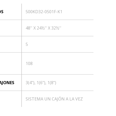
OS
500KD32-0501F-K1
48'' X 24½'' X 32½''
5
108
AJONES
3(4"), 1(6"), 1(8")
SISTEMA UN CAJÓN A LA VEZ