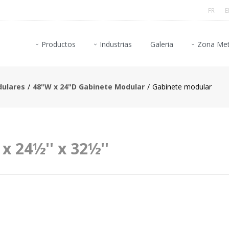
FR
E
Productos
Industrias
Galeria
Zona Met
dulares
48"W x 24"D Gabinete Modular
Gabinete modular
 x 24½'' x 32½''