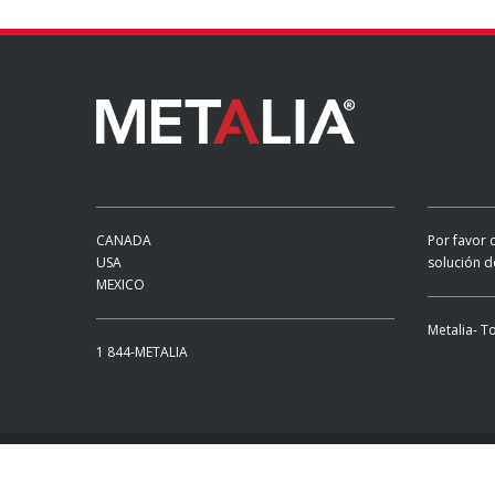
CANADA
Por favor 
USA
solución d
MEXICO
Metalia- T
1 844-METALIA
© 2016 METALIA. TODOS LOS DERECHOS RESERVADOS
Desarroll