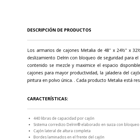
DESCRIPCIÓN DE PRODUCTOS
Los armarios de cajones Metalia de 48'' x 24½" x 32½ 
deslizamiento Delrin con bloqueo de seguridad para el 
contenido se mezcle y maximice el espacio disponible,
cajones para mayor productividad, la jaladera del cajó
pintura en polvo única. . Cada producto Metalia está re
CARACTERÍSTICAS:
440 libras de capacidad por cajón
Sistema corredizo Delrin® elaborado en suiza con bloqueo
Cajón lateral de altura completa
Bordes laminados en el frente del cajón