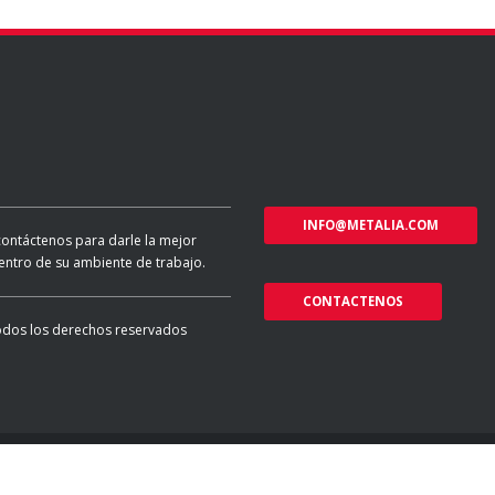
INFO@METALIA.COM
contáctenos para darle la mejor
entro de su ambiente de trabajo.
CONTACTENOS
odos los derechos reservados
o web y diseño por
MG2 MEDIA