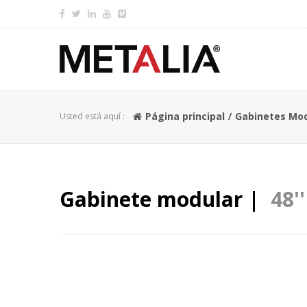
Página principal
Gabinetes Mo
Usted está aquí :
Gabinete modular |
48''