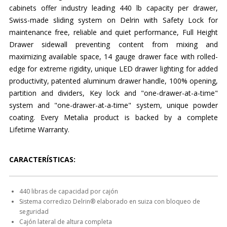
cabinets offer industry leading 440 lb capacity per drawer,
Swiss-made sliding system on Delrin with Safety Lock for
maintenance free, reliable and quiet performance, Full Height
Drawer sidewall preventing content from mixing and
maximizing available space, 14 gauge drawer face with rolled-
edge for extreme rigidity, unique LED drawer lighting for added
productivity, patented aluminum drawer handle, 100% opening,
partition and dividers, Key lock and "one-drawer-at-a-time"
system and "one-drawer-at-a-time" system, unique powder
coating. Every Metalia product is backed by a complete
Lifetime Warranty.
CARACTERÍSTICAS:
440 libras de capacidad por cajón
Sistema corredizo Delrin® elaborado en suiza con bloqueo de
seguridad
Cajón lateral de altura completa