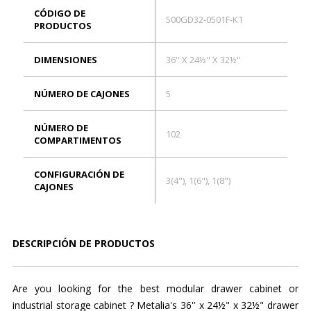
CÓDIGO DE
500GD32-0501F-K1
PRODUCTOS
DIMENSIONES
36'' X 24½'' X 32½''
NÚMERO DE CAJONES
5
NÚMERO DE
102
COMPARTIMENTOS
CONFIGURACIÓN DE
3(4"), 1(6"), 1(8")
CAJONES
DESCRIPCIÓN DE PRODUCTOS
Are you looking for the best modular drawer cabinet or
industrial storage cabinet ? Metalia's 36'' x 24½" x 32½" drawer