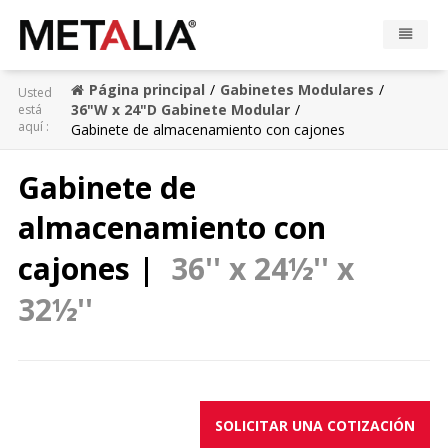
Página principal
Gabinetes Modulares
Usted
Productos
36"W x 24"D Gabinete Modular
está
aquí :
Gabinete de almacenamiento con cajones
Industrias
Gabinete de
Galeria
almacenamiento con
Zona Metalia
cajones |
36'' x 24½'' x
32½''
Contacto
CONFIGURADOR
SOLICITAR UNA COTIZACIÓN
FR