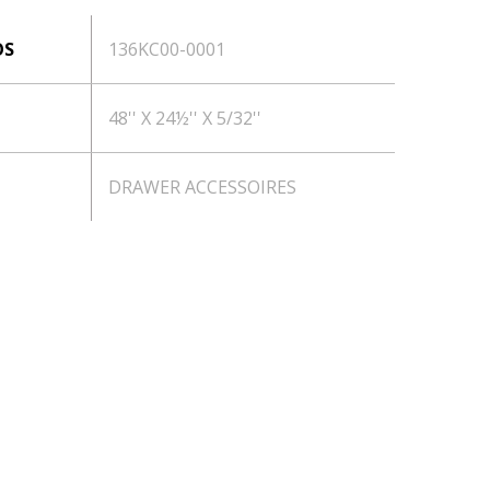
OS
136KC00-0001
48'' X 24½'' X 5/32''
DRAWER ACCESSOIRES