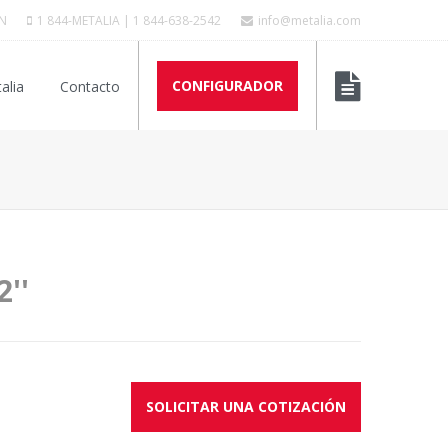
N
1 844-METALIA | 1 844-638-2542
info@metalia.com
CONFIGURADOR
alia
Contacto
2''
SOLICITAR UNA COTIZACIÓN