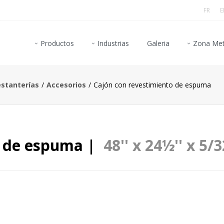
FR
E
Productos
Industrias
Galeria
Zona Met
estanterías
Accesorios
Cajón con revestimiento de espuma
o de espuma |
48'' x 24½'' x 5/3