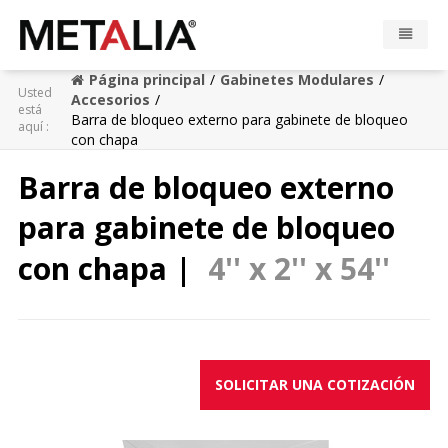
Página principal
Gabinetes Modulares
Usted
Productos
Accesorios
está
Barra de bloqueo externo para gabinete de bloqueo
aquí :
con chapa
Industrias
Barra de bloqueo externo
Galeria
para gabinete de bloqueo
Zona Metalia
con chapa |
4'' x 2'' x 54''
Contacto
CONFIGURADOR
SOLICITAR UNA COTIZACIÓN
FR