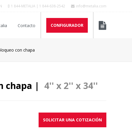
N
1 844-METALIA | 1 844-638-2542
info@metalia.com
CONFIGURADOR
alia
Contacto
 bloqueo con chapa
on chapa |
4'' x 2'' x 34''
SOLICITAR UNA COTIZACIÓN