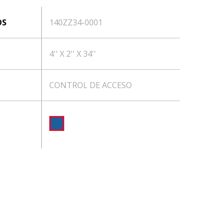
OS
140ZZ34-0001
4'' X 2'' X 34''
CONTROL DE ACCESO